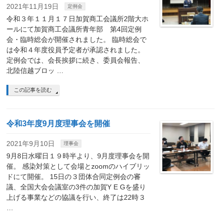
2021年11月19日
定例会
令和３年１１月１７日加賀商工会議所2階大ホ
ールにて加賀商工会議所青年部 第4回定例
会・臨時総会が開催されました。 臨時総会で
は令和４年度役員予定者が承認されました。
定例会では、会長挨拶に続き、委員会報告、
北陸信越ブロッ …
この記事を読む
令和3年度9月度理事会を開催
2021年9月10日
理事会
9月8日水曜日１９時半より、9月度理事会を開
催。 感染対策として会場とzoomのハイブリッ
ドにて開催。 15日の３団体合同定例会の審
議、全国大会会議室の3件の加賀Y E Gを盛り
上げる事業などの協議を行い、終了は22時３
…