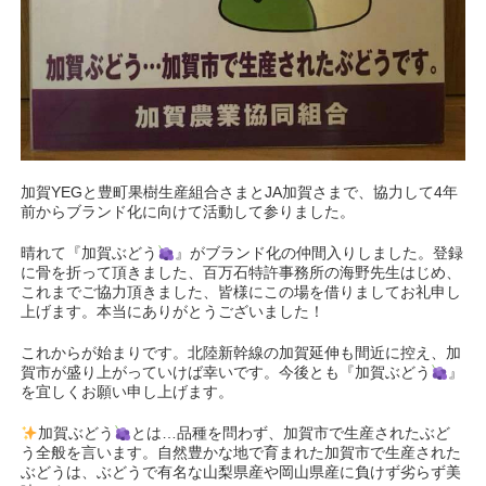
加賀YEGと豊町果樹生産組合さまとJA加賀さまで、協力して4年
前からブランド化に向けて活動して参りました。
晴れて『加賀ぶどう
』がブランド化の仲間入りしました。登録
に骨を折って頂きました、百万石特許事務所の海野先生はじめ、
これまでご協力頂きました、皆様にこの場を借りましてお礼申し
上げます。本当にありがとうございました！
これからが始まりです。北陸新幹線の加賀延伸も間近に控え、加
賀市が盛り上がっていけば幸いです。今後とも『加賀ぶどう
』
を宜しくお願い申し上げます。
加賀ぶどう
とは…品種を問わず、加賀市で生産されたぶど
う全般を言います。自然豊かな地で育まれた加賀市で生産された
ぶどうは、ぶどうで有名な山梨県産や岡山県産に負けず劣らず美