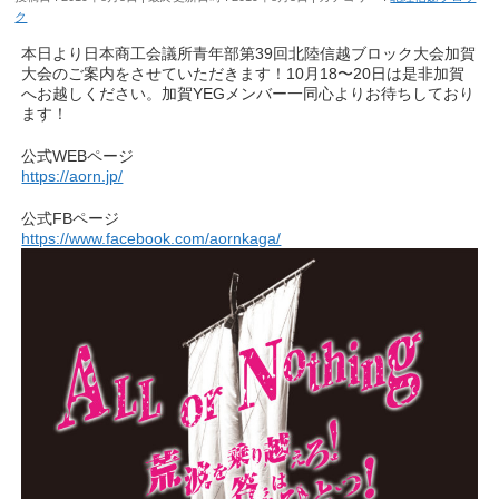
ク
本日より日本商工会議所青年部第39回北陸信越ブロック大会加賀
大会のご案内をさせていただきます！10月18〜20日は是非加賀
へお越しください。加賀YEGメンバー一同心よりお待ちしており
ます！
公式WEBページ
https://aorn.jp/
公式FBページ
https://www.facebook.com/aornkaga/