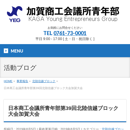
お気軽にお問合せください
TEL
0761-73-0001
平日 9:00 - 17:00 [ 土・日・祝日除く ]
MENU
活動ブログ
HOME
»
事業報告
»
北陸信越ブロック
»
日本商工会議所青年部第39回北陸信越ブロック大会加賀大会
日本商工会議所青年部第39回北陸信越ブロック
大会加賀大会
投稿日 : 2019年8月5日
最終更新日時 : 2019年8月5日
カテゴリー :
北陸信越ブロッ